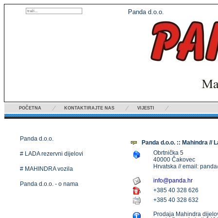
Panda d.o.o.
POČETNA
KONTAKTIRAJTE NAS
VIJESTI
Kontakt
Panda d.o.o.
Panda d.o.o. :: Mahindra // 
Obrtnička 5
# LADA rezervni dijelovi
40000 Čakovec
Hrvatska // email: pan
# MAHINDRA vozila
info@panda.hr
Panda d.o.o. - o nama
+385 40 328 626
+385 40 328 632
Prodaja Mahindra dijelo