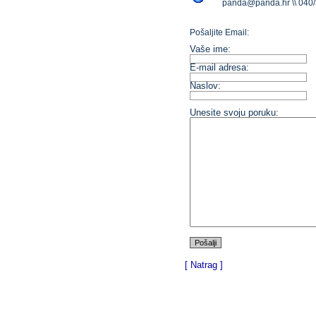
panda@panda.hr \\ 040
Pošaljite Email:
Vaše ime:
E-mail adresa:
Naslov:
Unesite svoju poruku:
[ Natrag ]