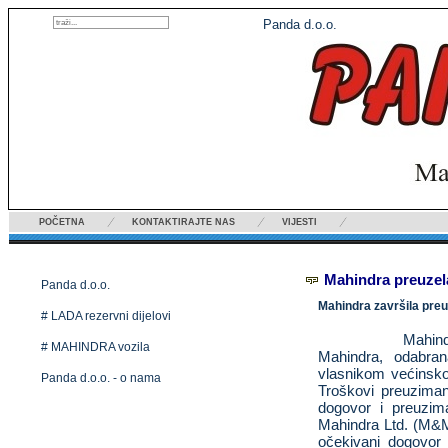
Panda d.o.o.
POČETNA
KONTAKTIRAJTE NAS
VIJESTI
Mahindra preuze
Panda d.o.o.
Mahindra završila pre
# LADA rezervni dijelovi
Mahind
# MAHINDRA vozila
Mahindra, odabran
vlasnikom većinsko
Panda d.o.o. - o nama
Troškovi preuziman
dogovor i preuzima
Mahindra Ltd. (M&
očekivani dogovor 