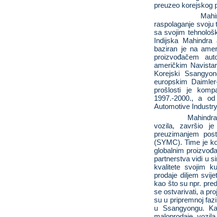
preuzeo korejskog p
Mahi
raspolaganje svoju te
sa svojim tehnološ
Indijska Mahindra
baziran je na amer
proizvođačem aut
američkim Navistar
Korejski Ssangyon
europskim Daimle
prošlosti je kom
1997.-2000., a od
Automotive Industry
Mahindra
vozila, završio j
preuzimanjem pos
(SYMC). Time je ko
globalnim proizvođ
partnerstva vidi u s
kvalitete svojim k
prodaje diljem svije
kao što su npr. pre
se ostvarivati, a pr
su u pripremnoj fazi
u Ssangyongu. Kao
maloprodaje vozila