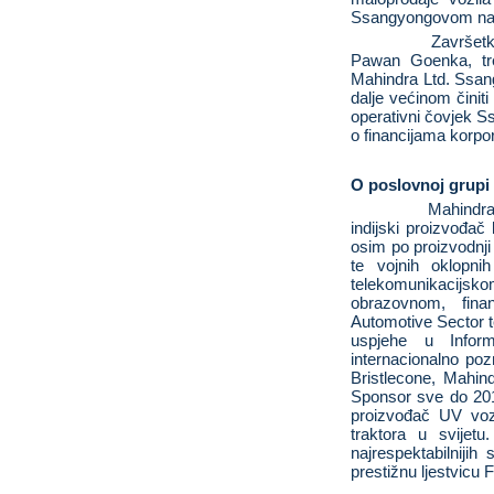
Ssangyongovom naj
Završetk
Pawan Goenka, tre
Mahindra Ltd. Ssan
dalje većinom činit
operativni čovjek S
o financijama korpo
O poslovnoj grupi
Mahindra
indijski proizvođač
osim po proizvodnji
te vojnih oklopnih
telekomunikacijsko
obrazovnom, fina
Automotive Sector 
uspjehe u Inform
internacionalno po
Bristlecone, Mahin
Sponsor sve do 2014
proizvođač UV vozi
traktora u svije
najrespektabilniji
prestižnu ljestvicu